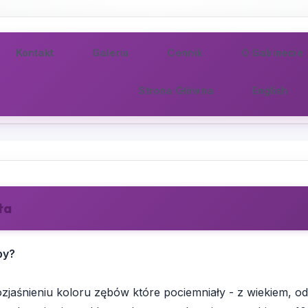
Kontakt
Galeria
Cennik
O Gabinecie
Strona Główna
English
ta
by?
ozjaśnieniu koloru zębów które pociemniały - z wiekiem, o