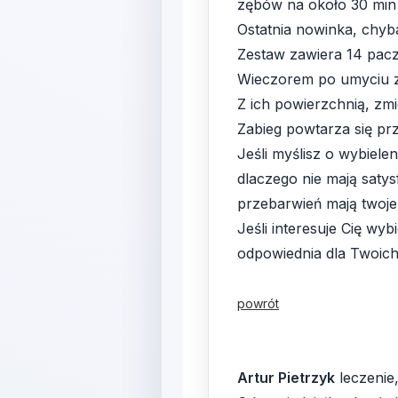
zębów na około 30 min 
Ostatnia nowinka, chyb
Zestaw zawiera 14 paczu
Wieczorem po umyciu zę
Z ich powierzchnią, zmi
Zabieg powtarza się pr
Jeśli myślisz o wybiele
dlaczego nie mają satys
przebarwień mają twoje
Jeśli interesuje Cię wyb
odpowiednia dla Twoic
powrót
Artur Pietrzyk
leczenie,