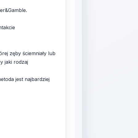
cter&Gamble.
ntakcie
rej zęby ściemniały lub
 jaki rodzaj
etoda jest najbardziej