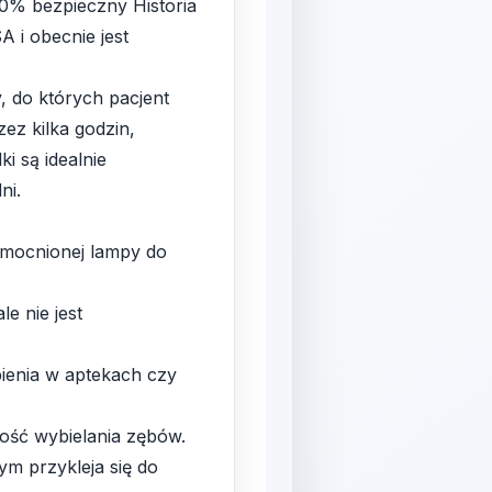
100% bezpieczny Historia
 i obecnie jest
, do których pacjent
zez kilka godzin,
i są idealnie
ni.
wzmocnionej lampy do
e nie jest
pienia w aptekach czy
ość wybielania zębów.
ym przykleja się do