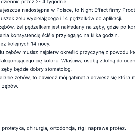
dziennie przez 2- 4 tygodnie.
a jeszcze niedostępna w Polsce, to Night Effect firmy Pro
szek żelu wybielającego i 14 pędzelków do aplikacji.
bów, żel pędzelkiem jest nakładany na zęby, gdzie po ko
enia konsystencję ściśle przylegając na kilka godzin.
zez kolejnych 14 nocy.
niu zębów musisz najpierw określić przyczynę z powodu któ
fakcjonującego cię koloru. Właściwą osobą zdolną do oceny
 zęby będzie dobry stomatolog.
ielanie zębów, to odwiedź mój gabinet a dowiesz się która m
h zębów.
 protetyka, chirurgia, ortodoncja, rtg i naprawa protez.