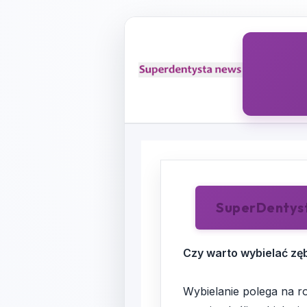
SuperDentys
Czy warto wybielać zę
Wybielanie polega na r