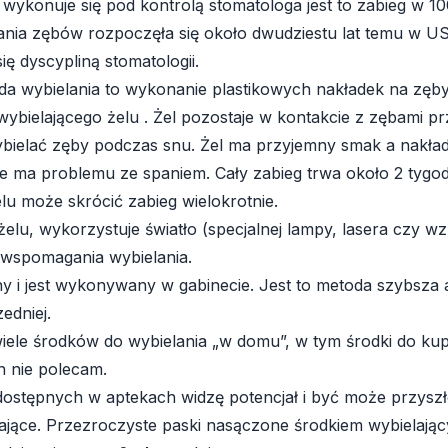
ie wykonuje się pod kontrolą stomatologa jest to zabieg w 
ania zębów rozpoczęła się około dwudziestu lat temu w USA
się dyscypliną stomatologii.
da wybielania to wykonanie plastikowych nakładek na zęby
 wybielającego żelu . Żel pozostaje w kontakcie z zębami pr
ybielać zęby podczas snu. Żel ma przyjemny smak a nakładk
e ma problemu ze spaniem. Cały zabieg trwa około 2 tygod
lu może skrócić zabieg wielokrotnie.
elu, wykorzystuje światło (specjalnej lampy, lasera czy 
 wspomagania wybielania.
ny i jest wykonywany w gabinecie. Jest to metoda szybsza al
edniej.
wiele środków do wybielania „w domu”, w tym środki do ku
h nie polecam.
ostępnych w aptekach widzę potencjał i być może przyszł
lające. Przezroczyste paski nasączone środkiem wybielając