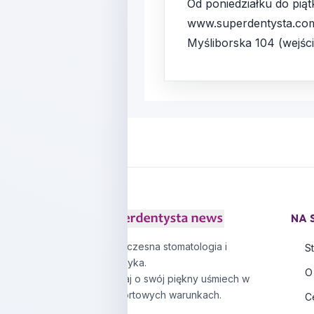
Od poniedziałku do piątk
www.superdentysta.com.
Myśliborska 104 (wejści
NA 
Nowoczesna stomatologia i
S
protetyka.
O
Zadbaj o swój piękny uśmiech w
komfortowych warunkach.
C