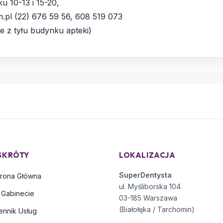
u 10-13 i 15-20,
pl (22) 676 59 56, 608 519 073
e z tyłu budynku apteki)
SKRÓTY
LOKALIZACJA
SuperDentysta
trona Główna
ul. Myśliborska 104
 Gabinecie
03-185 Warszawa
(Białołęka / Tarchomin)
ennik Usług