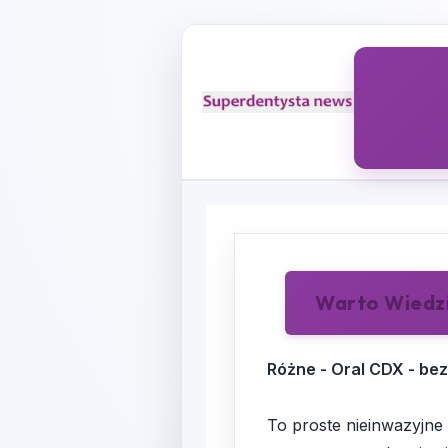
Warto Wiedz
Różne - Oral CDX - be
To proste nieinwazyjn