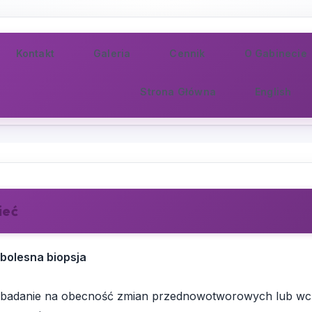
Kontakt
Galeria
Cennik
O Gabinecie
Strona Główna
English
ieć
zbolesna biopsja
e badanie na obecność zmian przednowotworowych lub w