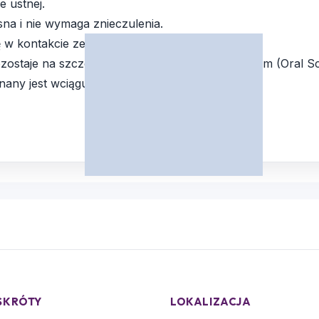
 ustnej.
sna i nie wymaga znieczulenia.
 w kontakcie ze zmianą 5-10 razy.
staje na szczotce i jest wysłany do laboratorium (Oral Sc
any jest wciągu trzech dni.
SKRÓTY
LOKALIZACJA