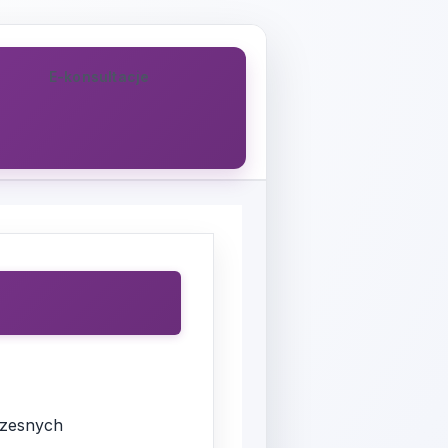
E-konsultacje
czesnych