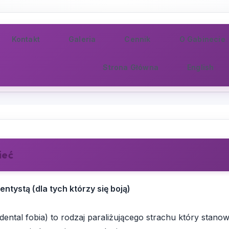
Kontakt
Galeria
Cennik
O Gabinecie
Strona Główna
English
ieć
ntystą (dla tych którzy się boją)
dental fobia) to rodzaj paraliżującego strachu który sta