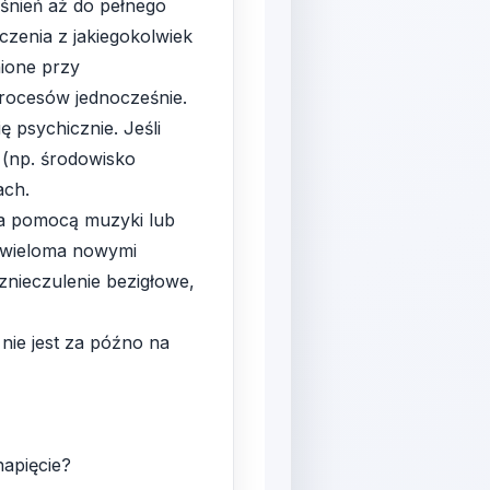
aśnień aż do pełnego
czenia z jakiegokolwiek
nione przy
rocesów jednocześnie.
ę psychicznie. Jeśli
 (np. środowisko
ach.
za pomocą muzyki lub
e wieloma nowymi
znieczulenie bezigłowe,
nie jest za późno na
napięcie?