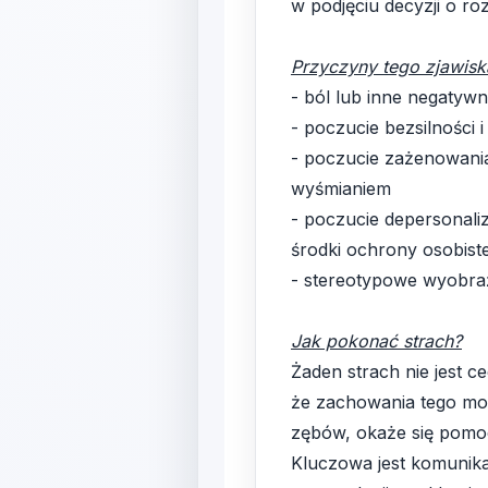
w podjęciu decyzji o ro
Przyczyny tego zjawisk
- ból lub inne negatyw
- poczucie bezsilności
- poczucie zażenowania
wyśmianiem
- poczucie depersonali
środki ochrony osobiste
- stereotypowe wyobraż
Jak pokonać strach?
Żaden strach nie jest 
że zachowania tego moż
zębów, okaże się pomo
Kluczowa jest komunika