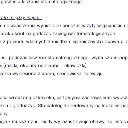
zpoczęciu leczenia stomatologicznego.
a to między innymi:
ne doświadczenia wyniesione podczas wizyty w gabinecie 
 i braku kontroli podczas zabiegów stomatologicznych
 z powodu własnych zaniedbań higienicznych i obawa prz
zacji podczas leczenia stomatologicznego, wymuszone popr
j (maski, okulary ochronne, rękawiczki)
enia wyniesione z domu, środowiska, telewizji.
cechą wrodzoną człowieka, jest jedynie zachowaniem wyucz
na się oduczyć. Stomatolog zorientowany na leczenie pacj
cny.
cja - musisz czuć, kiedy wyrażasz swoje obawy, że jesteś