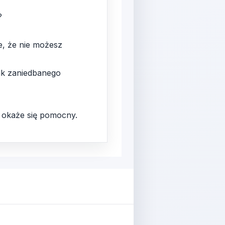
?
e, że nie możesz
tak zaniedbanego
ł okaże się pomocny.