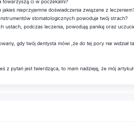
 towarzyszą ci w poczekalni?
ie jakieś nieprzyjemne doświadczenia związane z leczeniem
 instrumentów stomatologicznych powoduje twój strach?
ich ustach, podczas leczenia, powodują panikę oraz uczuci
owany, gdy twój dentysta mówi ,że do tej pory nie widział 
eś z pytań jest twierdząca, to mam nadzieję, że mój artyku