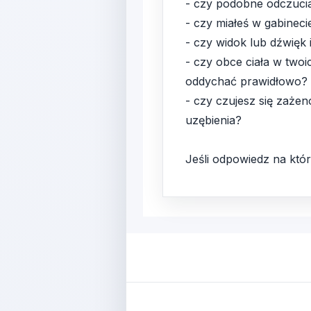
- czy podobne odczucia
- czy miałeś w gabinec
- czy widok lub dźwięk
- czy obce ciała w two
oddychać prawidłowo?
- czy czujesz się zażen
uzębienia?
Jeśli odpowiedz na któr