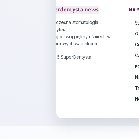
NA 
Nowoczesna stomatologia i
S
protetyka.
O
Zadbaj o swój piękny uśmiech w
komfortowych warunkach.
C
G
© 2026 SuperDentysta
K
N
T
N