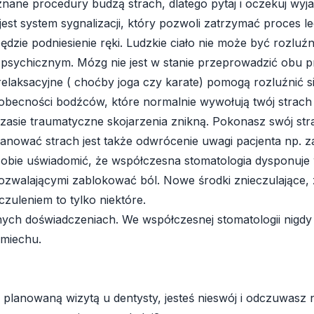
znane procedury budzą strach, dlatego pytaj i oczekuj wyj
st system sygnalizacji, który pozwoli zatrzymać proces le
dzie podniesienie ręki. Ludzkie ciało nie może być rozluź
psychicznym. Mózg nie jest w stanie przeprowadzić obu p
relaksacyjne ( choćby joga czy karate) pomogą rozluźnić si
 obecności bodźców, które normalnie wywołują twój strach
czasie traumatyczne skojarzenia znikną. Pokonasz swój str
nować strach jest także odwrócenie uwagi pacjenta np. 
 sobie uświadomić, że współczesna stomatologia dysponuj
pozwalającymi zablokować ból. Nowe środki znieczulające, 
czuleniem to tylko niektóre.
ch doświadczeniach. We współczesnej stomatologii nigdy 
śmiechu.
 planowaną wizytą u dentysty, jesteś nieswój i odczuwasz 