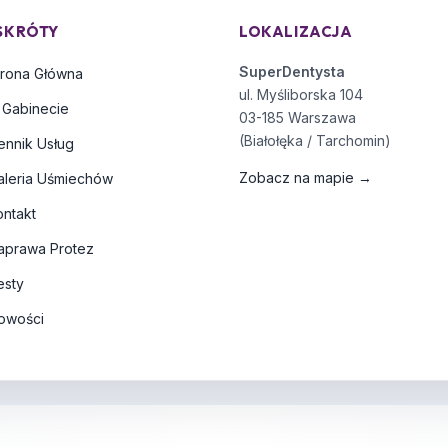
SKRÓTY
LOKALIZACJA
SuperDentysta
trona Główna
ul. Myśliborska 104
 Gabinecie
03-185 Warszawa
(Białołęka / Tarchomin)
ennik Usług
Zobacz na mapie →
aleria Uśmiechów
ontakt
aprawa Protez
esty
owości