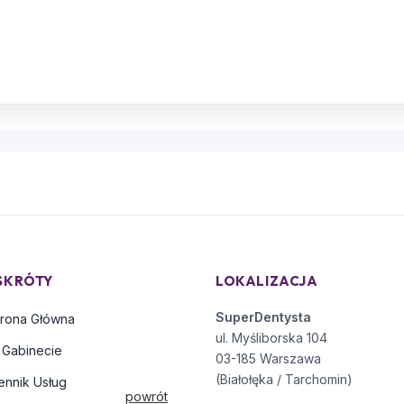
SKRÓTY
LOKALIZACJA
SuperDentysta
trona Główna
ul. Myśliborska 104
 Gabinecie
03-185 Warszawa
(Białołęka / Tarchomin)
ennik Usług
powrót