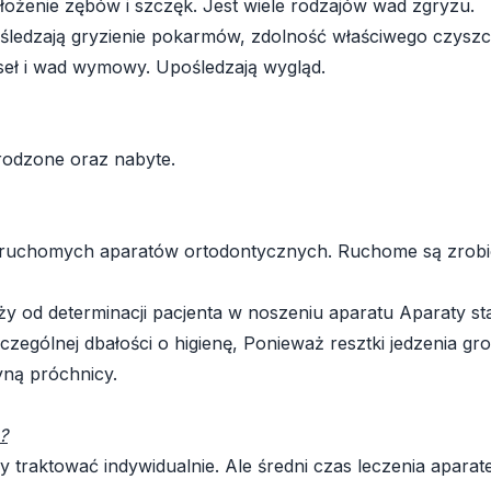
ułożenie zębów i szczęk. Jest wiele rodzajów wad zgryzu.
śledzają gryzienie pokarmów, zdolność właściwego czysz
seł i wad wymowy. Upośledzają wygląd.
rodzone oraz nabyte.
ruchomych aparatów ortodontycznych. Ruchome są zrobion
ży od determinacji pacjenta w noszeniu aparatu Aparaty 
zególnej dbałości o higienę, Ponieważ resztki jedzenia g
yną próchnicy.
?
y traktować indywidualnie. Ale średni czas leczenia apar