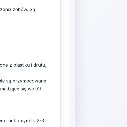
czenia zębów. Są
e z plastiku i drutu,
stałe są przymocowane
romadzące się wokół
atem ruchomym to 2-3