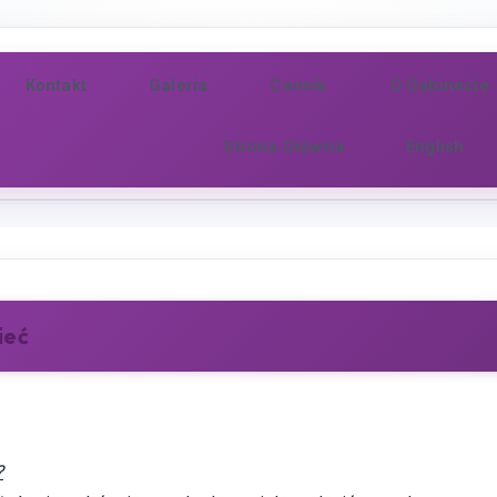
Kontakt
Galeria
Cennik
O Gabinecie
Strona Główna
English
ieć
?