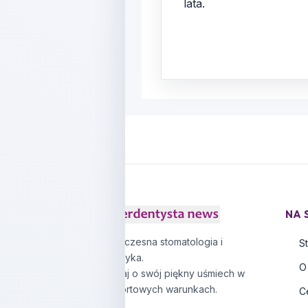
lata.
NA 
Nowoczesna stomatologia i
S
protetyka.
O
Zadbaj o swój piękny uśmiech w
komfortowych warunkach.
C