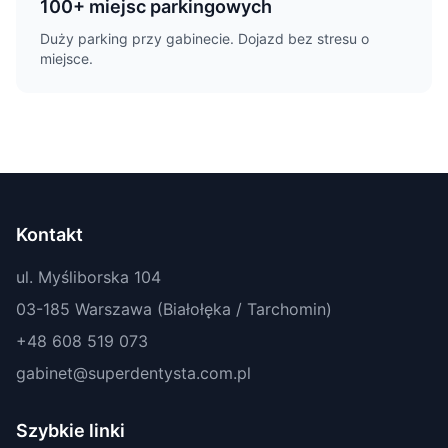
100+ miejsc parkingowych
Duży parking przy gabinecie. Dojazd bez stresu o
miejsce.
Kontakt
ul. Myśliborska 104
03-185 Warszawa (Białołęka / Tarchomin)
+48 608 519 073
gabinet@superdentysta.com.pl
Szybkie linki